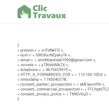
Aller
au
contenu
Clic Trav
{
« prenom »: « ivIFdNkFD »,
« nom »: « GWUKxrNEyekxTk »,
« email »: « smithkandidat1990@gmail.com »,
« societe »: « yTWzktMkZX »,
« telephone »: « 4675429975 »,
« HTTP_X_FORWARDED_FOR »: « 113.160.100.6 »,
« timestamp »: 1743040378,
« consent_partner_prospection »: « aMCaycnPkl »,
« consent_commercial_prospection »: « FFLYqdxTGZ
« consent_privacy_policy »: « TMlEvhLjO »
}