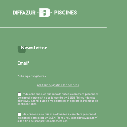
Newsletter
* champs obligatoires
politique de gestion des données
* Je consens à ce que mes données à caractère personnel
soient collectées afin que la société ONSSEN (éditeur du site
clictravaux.com) puisse me contacter et accepte la Politique de
confidentialité.
Je consens à ce que mes données à caractère personnel
soient collectées par ONSSEN (éditeur du site clictravaux.com)
à des fins de prospection commerciale.