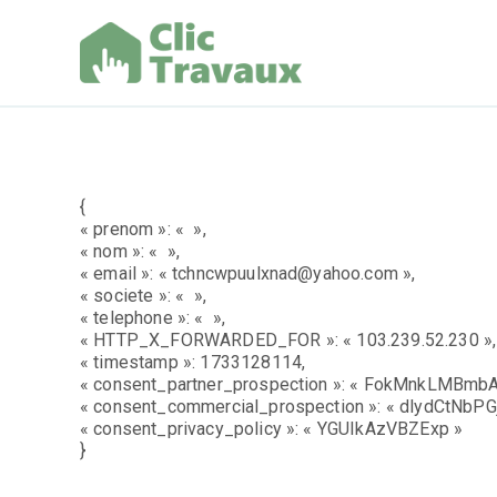
Aller
au
contenu
Clic Trav
{
« prenom »: « »,
« nom »: « »,
« email »: « tchncwpuulxnad@yahoo.com »,
« societe »: « »,
« telephone »: « »,
« HTTP_X_FORWARDED_FOR »: « 103.239.52.230 »,
« timestamp »: 1733128114,
« consent_partner_prospection »: « FokMnkLMBmbA
« consent_commercial_prospection »: « dlydCtNbPGj
« consent_privacy_policy »: « YGUIkAzVBZExp »
}