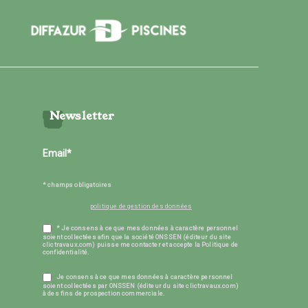
Newsletter
* champs obligatoires
politique de gestion des données
* Je consens à ce que mes données à caractère personnel
soient collectées afin que la société ONSSEN (éditeur du site
clictravaux.com) puisse me contacter et accepte la Politique de
confidentialité.
Je consens à ce que mes données à caractère personnel
soient collectées par ONSSEN (éditeur du site clictravaux.com)
à des fins de prospection commerciale.