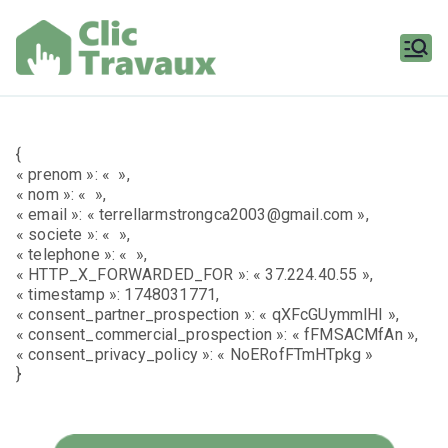
Aller
au
contenu
Clic
Travaux
{
« prenom »: « »,
« nom »: « »,
« email »: « terrellarmstrongca2003@gmail.com »,
« societe »: « »,
« telephone »: « »,
« HTTP_X_FORWARDED_FOR »: « 37.224.40.55 »,
« timestamp »: 1748031771,
« consent_partner_prospection »: « qXFcGUymmlHI »,
« consent_commercial_prospection »: « fFMSACMfAn »,
« consent_privacy_policy »: « NoERofFTmHTpkg »
}