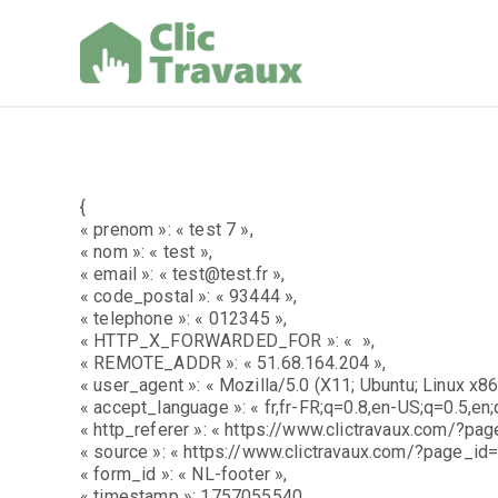
Aller
au
contenu
Clic Trav
{
« prenom »: « test 7 »,
« nom »: « test »,
« email »: « test@test.fr »,
« code_postal »: « 93444 »,
« telephone »: « 012345 »,
« HTTP_X_FORWARDED_FOR »: « »,
« REMOTE_ADDR »: « 51.68.164.204 »,
« user_agent »: « Mozilla/5.0 (X11; Ubuntu; Linux x
« accept_language »: « fr,fr-FR;q=0.8,en-US;q=0.5,en;
« http_referer »: « https://www.clictravaux.com/?p
« source »: « https://www.clictravaux.com/?page_i
« form_id »: « NL-footer »,
« timestamp »: 1757055540,