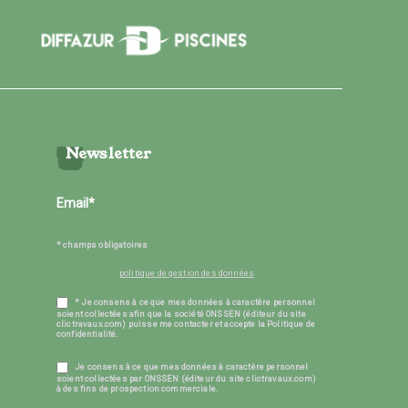
Newsletter
* champs obligatoires
politique de gestion des données
* Je consens à ce que mes données à caractère personnel
soient collectées afin que la société ONSSEN (éditeur du site
clictravaux.com) puisse me contacter et accepte la Politique de
confidentialité.
Je consens à ce que mes données à caractère personnel
soient collectées par ONSSEN (éditeur du site clictravaux.com)
à des fins de prospection commerciale.