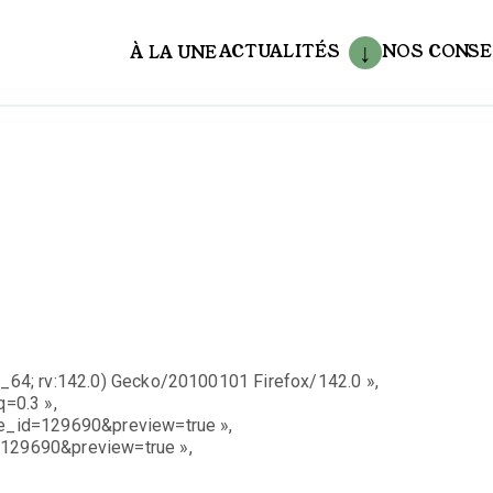
ACTUALITÉS
NOS CONSE
À LA UNE
aux
86_64; rv:142.0) Gecko/20100101 Firefox/142.0 »,
q=0.3 »,
age_id=129690&preview=true »,
d=129690&preview=true »,