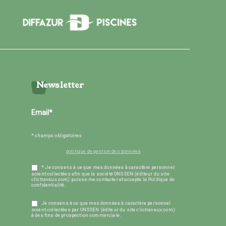
Newsletter
* champs obligatoires
politique de gestion des données
* Je consens à ce que mes données à caractère personnel
soient collectées afin que la société ONSSEN (éditeur du site
clictravaux.com) puisse me contacter et accepte la Politique de
confidentialité.
Je consens à ce que mes données à caractère personnel
soient collectées par ONSSEN (éditeur du site clictravaux.com)
à des fins de prospection commerciale.