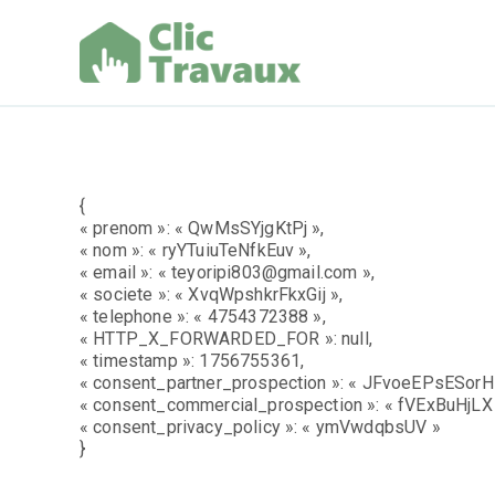
Aller
au
contenu
Clic Trav
{
« prenom »: « QwMsSYjgKtPj »,
« nom »: « ryYTuiuTeNfkEuv »,
« email »: « teyoripi803@gmail.com »,
« societe »: « XvqWpshkrFkxGij »,
« telephone »: « 4754372388 »,
« HTTP_X_FORWARDED_FOR »: null,
« timestamp »: 1756755361,
« consent_partner_prospection »: « JFvoeEPsESorH 
« consent_commercial_prospection »: « fVExBuHjLX 
« consent_privacy_policy »: « ymVwdqbsUV »
}