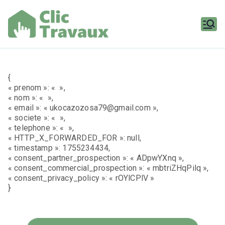
Aller
au
contenu
Clic
Travaux
{
« prenom »: « »,
« nom »: « »,
« email »: « ukocazozosa79@gmail.com »,
« societe »: « »,
« telephone »: « »,
« HTTP_X_FORWARDED_FOR »: null,
« timestamp »: 1755234434,
« consent_partner_prospection »: « ADpwYXnq »,
« consent_commercial_prospection »: « mbtriZHqPilq »,
« consent_privacy_policy »: « rOYlCPlV »
}