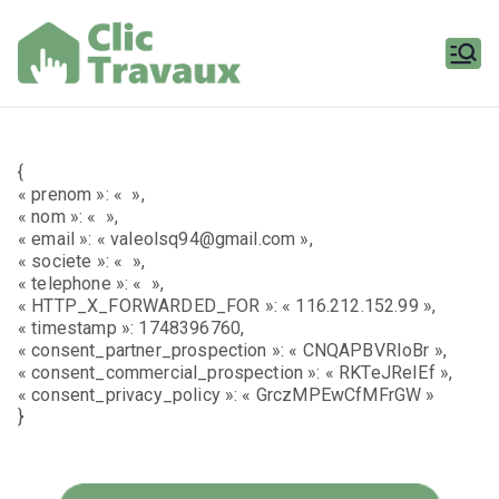
Aller
au
contenu
Clic
Travaux
{
« prenom »: « »,
« nom »: « »,
« email »: « valeolsq94@gmail.com »,
« societe »: « »,
« telephone »: « »,
« HTTP_X_FORWARDED_FOR »: « 116.212.152.99 »,
« timestamp »: 1748396760,
« consent_partner_prospection »: « CNQAPBVRIoBr »,
« consent_commercial_prospection »: « RKTeJReIEf »,
« consent_privacy_policy »: « GrczMPEwCfMFrGW »
}