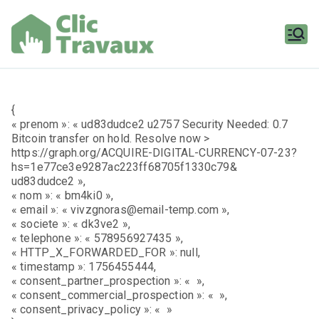
Aller
au
contenu
Clic
Travaux
{
« prenom »: « ud83dudce2 u2757 Security Needed: 0.7
Bitcoin transfer on hold. Resolve now >
https://graph.org/ACQUIRE-DIGITAL-CURRENCY-07-23?
hs=1e77ce3e9287ac223ff68705f1330c79&
ud83dudce2 »,
« nom »: « bm4ki0 »,
« email »: « vivzgnoras@email-temp.com »,
« societe »: « dk3ve2 »,
« telephone »: « 578956927435 »,
« HTTP_X_FORWARDED_FOR »: null,
« timestamp »: 1756455444,
« consent_partner_prospection »: « »,
« consent_commercial_prospection »: « »,
« consent_privacy_policy »: « »