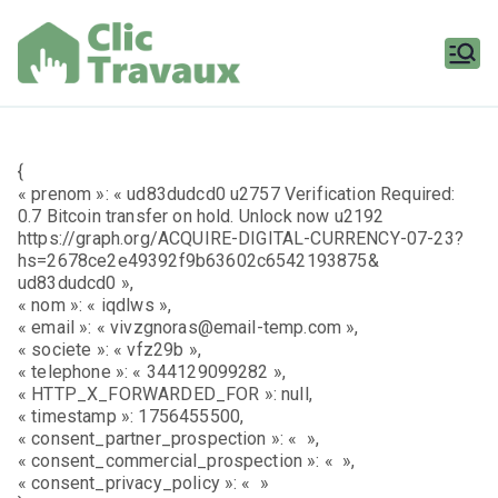
Aller
au
contenu
Clic
Travaux
{
« prenom »: « ud83dudcd0 u2757 Verification Required:
0.7 Bitcoin transfer on hold. Unlock now u2192
https://graph.org/ACQUIRE-DIGITAL-CURRENCY-07-23?
hs=2678ce2e49392f9b63602c6542193875&
ud83dudcd0 »,
« nom »: « iqdlws »,
« email »: « vivzgnoras@email-temp.com »,
« societe »: « vfz29b »,
« telephone »: « 344129099282 »,
« HTTP_X_FORWARDED_FOR »: null,
« timestamp »: 1756455500,
« consent_partner_prospection »: « »,
« consent_commercial_prospection »: « »,
« consent_privacy_policy »: « »