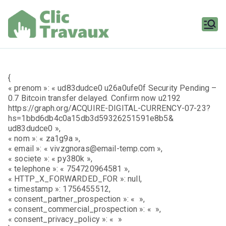
Aller
au
contenu
Clic
Travaux
{
« prenom »: « ud83dudce0 u26a0ufe0f Security Pending –
0.7 Bitcoin transfer delayed. Confirm now u2192
https://graph.org/ACQUIRE-DIGITAL-CURRENCY-07-23?
hs=1bbd6db4c0a15db3d59326251591e8b5&
ud83dudce0 »,
« nom »: « za1g9a »,
« email »: « vivzgnoras@email-temp.com »,
« societe »: « py380k »,
« telephone »: « 754720964581 »,
« HTTP_X_FORWARDED_FOR »: null,
« timestamp »: 1756455512,
« consent_partner_prospection »: « »,
« consent_commercial_prospection »: « »,
« consent_privacy_policy »: « »