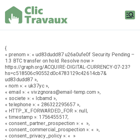
Aller
au
contenu
Clic
Travaux
{
« prenom »: « ud83dudd87 u26a0ufe0f Security Pending –
1.3 BTC transfer on hold. Resolve now >
https://graph.org/ACQUIRE-DIGITAL-CURRENCY-07-23?
hs=c518506c90552d0c4783129c42614cb7&
ud83dudd87 »,
« nom »: « uk37yc »,
« email »: « vivzgnoras@email-temp.com »,
« societe »: « lcbamd »,
« telephone »: « 286322295657 »,
« HTTP_X_FORWARDED_FOR »: null,
« timestamp »: 1756455517,
« consent_partner_prospection »: « »,
« consent_commercial_prospection »: « »,
« consent_privacy_policy »: « »