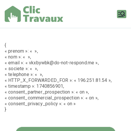
Aller
au
contenu
Clic
Travaux
{
« prenom »: « »,
« nom »: « »,
« email »: « vkxbywbk@do-not-respond.me »,
« societe »: « »,
« telephone »: « »,
« HTTP_X_FORWARDED_FOR »: « 196.251.81.54 »,
« timestamp »: 1740856901,
« consent_partner_prospection »: « on »,
« consent_commercial_prospection »: « on »,
« consent_privacy_policy »: « on »
}