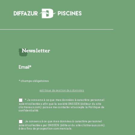
Newsletter
* champs obligatoires
politique de gestion des données
* Je consens à ce que mes données à caractère personnel
soient collectées afin que la société ONSSEN (éditeur du site
clictravaux.com) puisse me contacter et accepte la Politique de
confidentialité.
Je consens à ce que mes données à caractère personnel
soient collectées par ONSSEN (éditeur du site clictravaux.com)
à des fins de prospection commerciale.