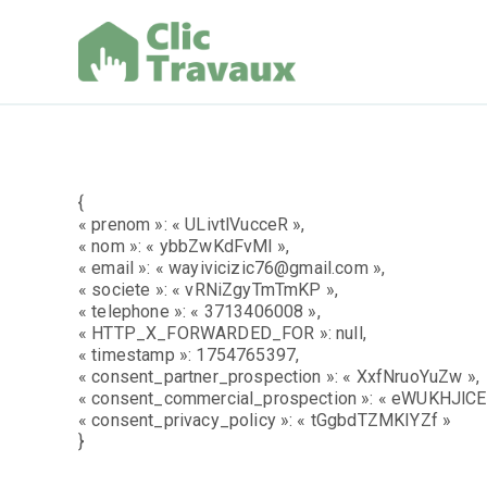
Aller
au
contenu
Clic Trav
{
« prenom »: « ULivtlVucceR »,
« nom »: « ybbZwKdFvMl »,
« email »: « wayivicizic76@gmail.com »,
« societe »: « vRNiZgyTmTmKP »,
« telephone »: « 3713406008 »,
« HTTP_X_FORWARDED_FOR »: null,
« timestamp »: 1754765397,
« consent_partner_prospection »: « XxfNruoYuZw »,
« consent_commercial_prospection »: « eWUKHJlCE 
« consent_privacy_policy »: « tGgbdTZMKIYZf »
}