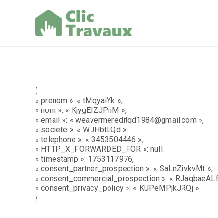
Aller
au
contenu
Clic Trav
{
« prenom »: « tMqyaiYk »,
« nom »: « KjygEIZJPnM »,
« email »: « weavermereditqd1984@gmail.com »,
« societe »: « WJHbtLQd »,
« telephone »: « 3453504446 »,
« HTTP_X_FORWARDED_FOR »: null,
« timestamp »: 1753117976,
« consent_partner_prospection »: « SaLnZivkvMt »,
« consent_commercial_prospection »: « RJaqbaeALf
« consent_privacy_policy »: « KUPeMPjkJRQj »
}