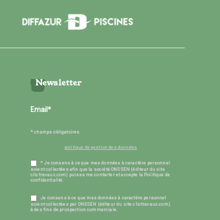
Newsletter
* champs obligatoires
politique de gestion des données
* Je consens à ce que mes données à caractère personnel
soient collectées afin que la société ONSSEN (éditeur du site
clictravaux.com) puisse me contacter et accepte la Politique de
confidentialité.
Je consens à ce que mes données à caractère personnel
soient collectées par ONSSEN (éditeur du site clictravaux.com)
à des fins de prospection commerciale.