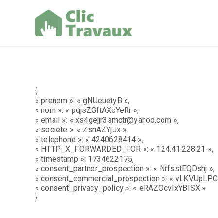
Aller
au
contenu
Clic Trav
{
« prenom »: « gNUeuetyB »,
« nom »: « pqjsZGftAXcYeRr »,
« email »: « xs4gejjr3smctr@yahoo.com »,
« societe »: « ZsnAZYjJx »,
« telephone »: « 4240628414 »,
« HTTP_X_FORWARDED_FOR »: « 124.41.228.21 »,
« timestamp »: 1734622175,
« consent_partner_prospection »: « NrfsstEQDshj »,
« consent_commercial_prospection »: « vLKVUpLPC
« consent_privacy_policy »: « eRAZOcvIxYBISX »
}