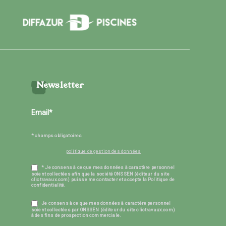
Newsletter
* champs obligatoires
politique de gestion des données
* Je consens à ce que mes données à caractère personnel
soient collectées afin que la société ONSSEN (éditeur du site
clictravaux.com) puisse me contacter et accepte la Politique de
confidentialité.
Je consens à ce que mes données à caractère personnel
soient collectées par ONSSEN (éditeur du site clictravaux.com)
à des fins de prospection commerciale.