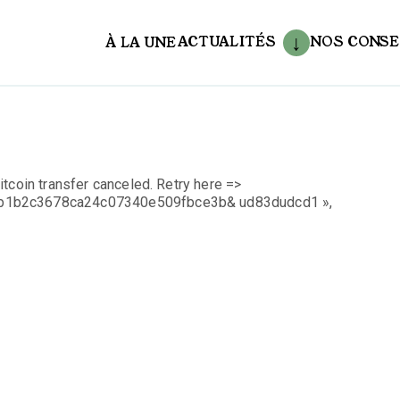
ACTUALITÉS
NOS CONSE
À LA UNE
aux
tcoin transfer canceled. Retry here =>
bb1b2c3678ca24c07340e509fbce3b& ud83dudcd1 »,