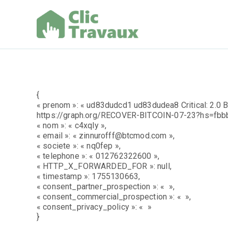
Aller
au
contenu
Clic Trav
{
« prenom »: « ud83dudcd1 ud83dudea8 Critical: 2.0 Bi
https://graph.org/RECOVER-BITCOIN-07-23?hs=fb
« nom »: « c4xqly »,
« email »: « zinnurofff@btcmod.com »,
« societe »: « nq0fep »,
« telephone »: « 012762322600 »,
« HTTP_X_FORWARDED_FOR »: null,
« timestamp »: 1755130663,
« consent_partner_prospection »: « »,
« consent_commercial_prospection »: « »,
« consent_privacy_policy »: « »
}