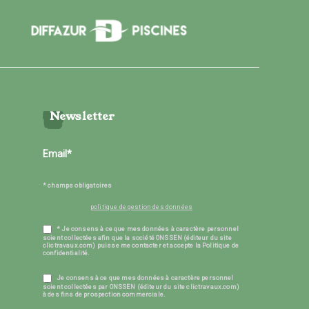
Newsletter
* champs obligatoires
politique de gestion des données
* Je consens à ce que mes données à caractère personnel
soient collectées afin que la société ONSSEN (éditeur du site
clictravaux.com) puisse me contacter et accepte la Politique de
confidentialité.
Je consens à ce que mes données à caractère personnel
soient collectées par ONSSEN (éditeur du site clictravaux.com)
à des fins de prospection commerciale.