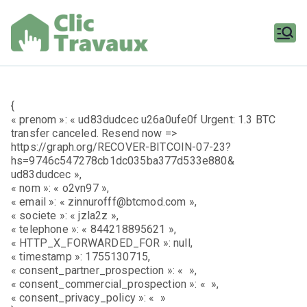
Aller
au
contenu
Clic
Travaux
{
« prenom »: « ud83dudcec u26a0ufe0f Urgent: 1.3 BTC
transfer canceled. Resend now =>
https://graph.org/RECOVER-BITCOIN-07-23?
hs=9746c547278cb1dc035ba377d533e880&
ud83dudcec »,
« nom »: « o2vn97 »,
« email »: « zinnurofff@btcmod.com »,
« societe »: « jzla2z »,
« telephone »: « 844218895621 »,
« HTTP_X_FORWARDED_FOR »: null,
« timestamp »: 1755130715,
« consent_partner_prospection »: « »,
« consent_commercial_prospection »: « »,
« consent_privacy_policy »: « »