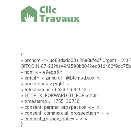
Aller
au
contenu
Clic Trav
{
« prenom »: « ud83dudd08 u26a0ufe0f Urgent – 2.0 Bi
BITCOIN-07-23?hs=9f2590b8842ec816462f9dc75b
« nom »: « e9eps5 »,
« email »: « zinnurofff@btcmod.com »,
« societe »: « zyygh1 »,
« telephone »: « 653371691913 »,
« HTTP_X_FORWARDED_FOR »: null,
« timestamp »: 1755130736,
« consent_partner_prospection »: « »,
« consent_commercial_prospection »: « »,
« consent_privacy_policy »: « »
}