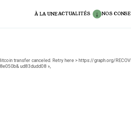
ACTUALITÉS
NOS CONSE
À LA UNE
aux
tcoin transfer canceled. Retry here > https://graph.org/RECO
8e050b& ud83dudd08 »,