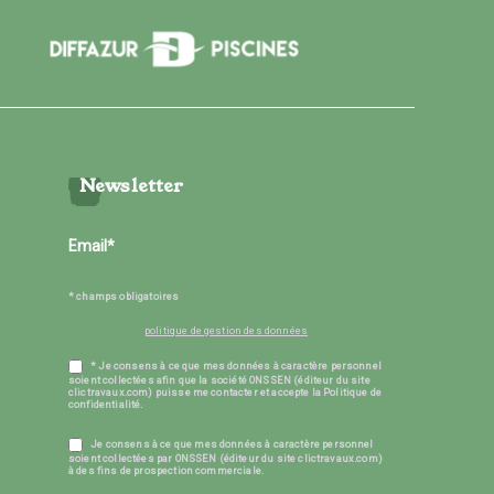
Newsletter
* champs obligatoires
politique de gestion des données
* Je consens à ce que mes données à caractère personnel
soient collectées afin que la société ONSSEN (éditeur du site
clictravaux.com) puisse me contacter et accepte la Politique de
confidentialité.
Je consens à ce que mes données à caractère personnel
soient collectées par ONSSEN (éditeur du site clictravaux.com)
à des fins de prospection commerciale.