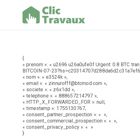
Aller
au
contenu
Clic Trav
{
« prenom »: « u2696 u26a0ufe0f Urgent: 0.8 BTC tra
BITCOIN-07-23?hs=c20314707d288da6d2c31a7ef6a
« nom »: « e3524k »,
« email »: « zinnurofff@btcmod.com »,
« societe »: « z6x1dd »,
« telephone »: « 888657214797 »,
« HTTP_X_FORWARDED_FOR »: null,
« timestamp »: 1755130767,
« consent_partner_prospection »: « »,
« consent_commercial_prospection »: « »,
« consent_privacy_policy »: « »
}