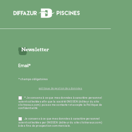
Newsletter
* champs obligatoires
politique de gestion des données
* Je consens à ce que mes données à caractère personnel
soient collectées afin que la société ONSSEN (éditeur du site
clictravaux.com) puisse me contacter et accepte la Politique de
confidentialité.
Je consens à ce que mes données à caractère personnel
soient collectées par ONSSEN (éditeur du site clictravaux.com)
à des fins de prospection commerciale.