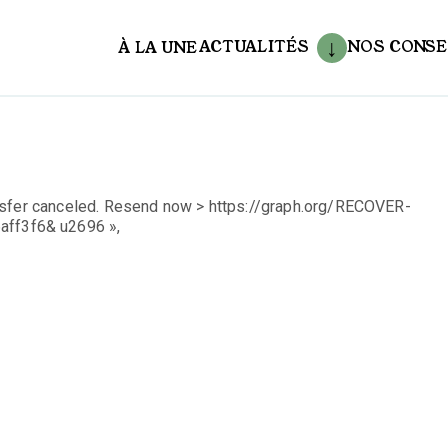
ACTUALITÉS
NOS CONSE
À LA UNE
aux
nsfer canceled. Resend now > https://graph.org/RECOVER-
ff3f6& u2696 »,