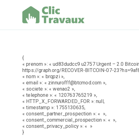
Aller
au
contenu
Clic Trav
{
« prenom »: « ud83dudcc9 u2757 Urgent – 2.0 Bitcoi
https://graph.org/RECOVER-BITCOIN-07-23?hs=9a
« nom »: « brqpzi »,
« email »: « zinnurofff@btcmod.com »,
« societe »: « wenao2 »,
« telephone »: « 120763765219 »,
« HTTP_X_FORWARDED_FOR »: null,
« timestamp »: 1755130635,
« consent_partner_prospection »: « »,
« consent_commercial_prospection »: « »,
« consent_privacy_policy »: « »
}