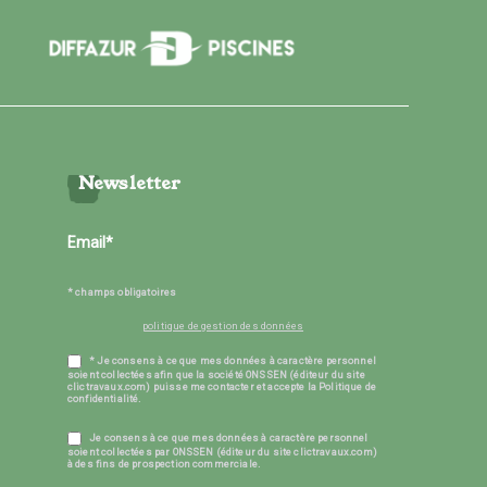
Newsletter
* champs obligatoires
politique de gestion des données
* Je consens à ce que mes données à caractère personnel
soient collectées afin que la société ONSSEN (éditeur du site
clictravaux.com) puisse me contacter et accepte la Politique de
confidentialité.
Je consens à ce que mes données à caractère personnel
soient collectées par ONSSEN (éditeur du site clictravaux.com)
à des fins de prospection commerciale.