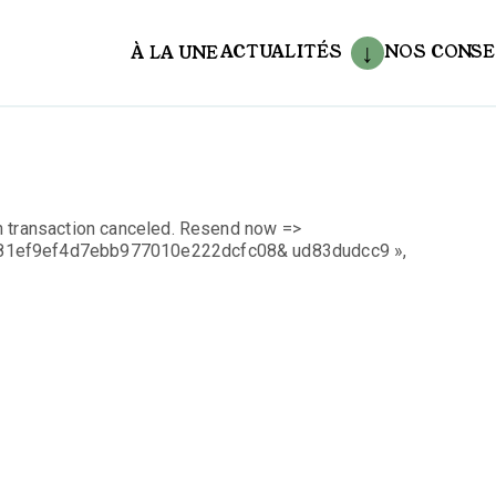
ACTUALITÉS
NOS CONSE
À LA UNE
aux
n transaction canceled. Resend now =>
f81ef9ef4d7ebb977010e222dcfc08& ud83dudcc9 »,