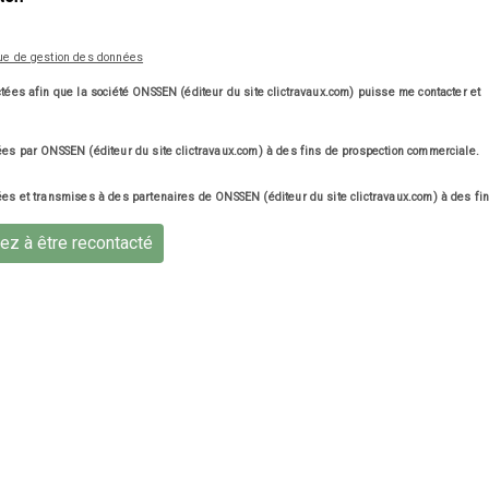
que de gestion des données
ées afin que la société ONSSEN (éditeur du site clictravaux.com) puisse me contacter et
es par ONSSEN (éditeur du site clictravaux.com) à des fins de prospection commerciale.
es et transmises à des partenaires de ONSSEN (éditeur du site clictravaux.com) à des fi
z à être recontacté