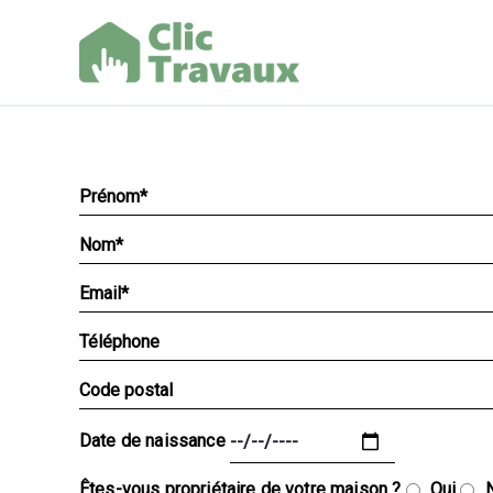
Aller
au
contenu
Clic Trav
Date de naissance
Êtes-vous propriétaire de votre maison ?
Oui
N