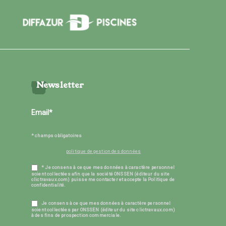
Newsletter
* champs obligatoires
politique de gestion des données
* Je consens à ce que mes données à caractère personnel
soient collectées afin que la société ONSSEN (éditeur du site
clictravaux.com) puisse me contacter et accepte la Politique de
confidentialité.
Je consens à ce que mes données à caractère personnel
soient collectées par ONSSEN (éditeur du site clictravaux.com)
à des fins de prospection commerciale.