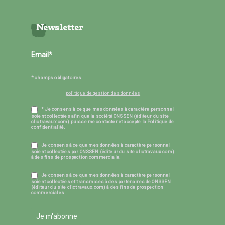
Newsletter
* champs obligatoires
politique de gestion des données
* Je consens à ce que mes données à caractère personnel
soient collectées afin que la société ONSSEN (éditeur du site
clictravaux.com) puisse me contacter et accepte la Politique de
confidentialité.
Je consens à ce que mes données à caractère personnel
soient collectées par ONSSEN (éditeur du site clictravaux.com)
à des fins de prospection commerciale.
Je consens à ce que mes données à caractère personnel
soient collectées et transmises à des partenaires de ONSSEN
(éditeur du site clictravaux.com) à des fins de prospection
commerciales.
Je m'abonne