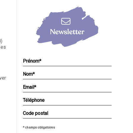
cs
B)
les
ver
* champs obligatoires