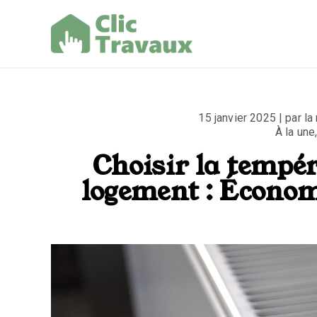
Aller
au
contenu
Clic Trav
15 janvier 2025 | par la
À la une
Choisir la tempér
logement : Économi