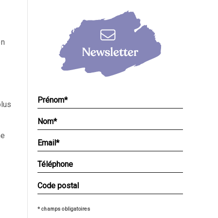
on
plus
ne
* champs obligatoires