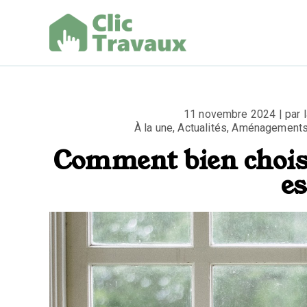
Aller
au
contenu
Clic Trav
11 novembre 2024 | par la
À la une
,
Actualités
,
Aménagements 
Comment bien choisir
es