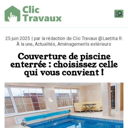
Aller
au
contenu
Clic
Travaux
25 juin 2025 | par la rédaction de Clic Travaux @Laetitia R.
À la une
,
Actualités
,
Aménagements extérieurs
Couverture de piscine
enterrée : choisissez celle
qui vous convient !