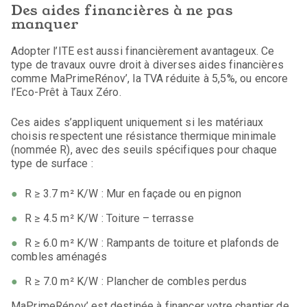
Des aides financières à ne pas
manquer
Adopter l’ITE est aussi financièrement avantageux. Ce
type de travaux ouvre droit à diverses aides financières
comme MaPrimeRénov’, la TVA réduite à 5,5%, ou encore
l’Eco-Prêt à Taux Zéro.
Ces aides s’appliquent uniquement si les matériaux
choisis respectent une résistance thermique minimale
(nommée R), avec des seuils spécifiques pour chaque
type de surface :
R ≥ 3.7 m² K/W : Mur en façade ou en pignon
R ≥ 4.5 m² K/W : Toiture – terrasse
R ≥ 6.0 m² K/W : Rampants de toiture et plafonds de
combles aménagés
R ≥ 7.0 m² K/W : Plancher de combles perdus
MaPrimeRénov’ est destinée à financer votre chantier de