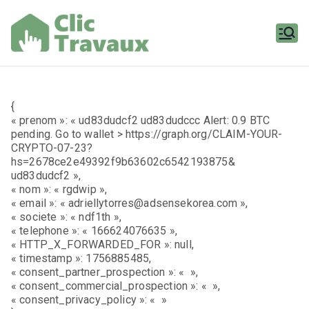
Aller
au
contenu
Clic
Travaux
{
« prenom »: « ud83dudcf2 ud83dudccc Alert: 0.9 BTC
pending. Go to wallet > https://graph.org/CLAIM-YOUR-
CRYPTO-07-23?
hs=2678ce2e49392f9b63602c6542193875&
ud83dudcf2 »,
« nom »: « rgdwip »,
« email »: « adriellytorres@adsensekorea.com »,
« societe »: « ndf1th »,
« telephone »: « 166624076635 »,
« HTTP_X_FORWARDED_FOR »: null,
« timestamp »: 1756885485,
« consent_partner_prospection »: « »,
« consent_commercial_prospection »: « »,
« consent_privacy_policy »: « »