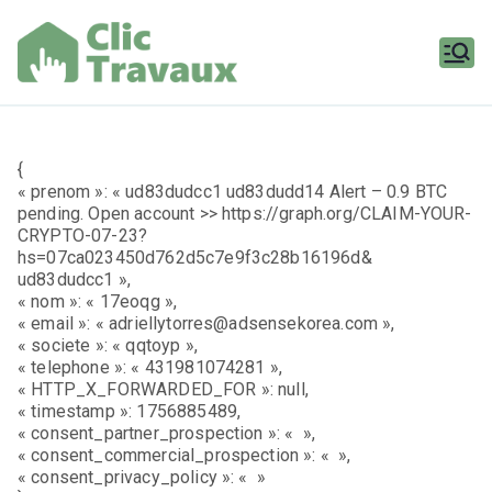
Aller
au
contenu
Clic
Travaux
{
« prenom »: « ud83dudcc1 ud83dudd14 Alert – 0.9 BTC
pending. Open account >> https://graph.org/CLAIM-YOUR-
CRYPTO-07-23?
hs=07ca023450d762d5c7e9f3c28b16196d&
ud83dudcc1 »,
« nom »: « 17eoqg »,
« email »: « adriellytorres@adsensekorea.com »,
« societe »: « qqtoyp »,
« telephone »: « 431981074281 »,
« HTTP_X_FORWARDED_FOR »: null,
« timestamp »: 1756885489,
« consent_partner_prospection »: « »,
« consent_commercial_prospection »: « »,
« consent_privacy_policy »: « »