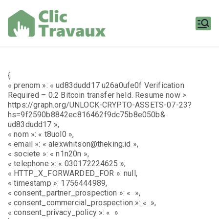
Aller
au
contenu
Clic
Travaux
{
« prenom »: « ud83dudd17 u26a0ufe0f Verification
Required – 0.2 Bitcoin transfer held. Resume now >
https://graph.org/UNLOCK-CRYPTO-ASSETS-07-23?
hs=9f2590b8842ec816462f9dc75b8e050b&
ud83dudd17 »,
« nom »: « t8uol0 »,
« email »: « alexwhitson@theking.id »,
« societe »: « n1n20n »,
« telephone »: « 030172224625 »,
« HTTP_X_FORWARDED_FOR »: null,
« timestamp »: 1756444989,
« consent_partner_prospection »: « »,
« consent_commercial_prospection »: « »,
« consent_privacy_policy »: « »