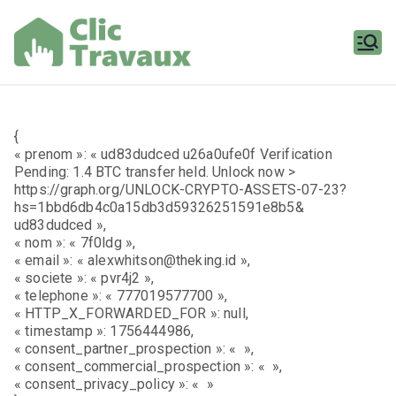
Aller
au
contenu
Clic
Travaux
{
« prenom »: « ud83dudced u26a0ufe0f Verification
Pending: 1.4 BTC transfer held. Unlock now >
https://graph.org/UNLOCK-CRYPTO-ASSETS-07-23?
hs=1bbd6db4c0a15db3d59326251591e8b5&
ud83dudced »,
« nom »: « 7f0ldg »,
« email »: « alexwhitson@theking.id »,
« societe »: « pvr4j2 »,
« telephone »: « 777019577700 »,
« HTTP_X_FORWARDED_FOR »: null,
« timestamp »: 1756444986,
« consent_partner_prospection »: « »,
« consent_commercial_prospection »: « »,
« consent_privacy_policy »: « »