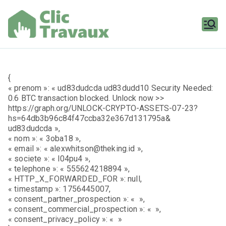
Aller
au
contenu
Clic
Travaux
{
« prenom »: « ud83dudcda ud83dudd10 Security Needed:
0.6 BTC transaction blocked. Unlock now >>
https://graph.org/UNLOCK-CRYPTO-ASSETS-07-23?
hs=64db3b96c84f47ccba32e367d131795a&
ud83dudcda »,
« nom »: « 3oba18 »,
« email »: « alexwhitson@theking.id »,
« societe »: « l04pu4 »,
« telephone »: « 555624218894 »,
« HTTP_X_FORWARDED_FOR »: null,
« timestamp »: 1756445007,
« consent_partner_prospection »: « »,
« consent_commercial_prospection »: « »,
« consent_privacy_policy »: « »