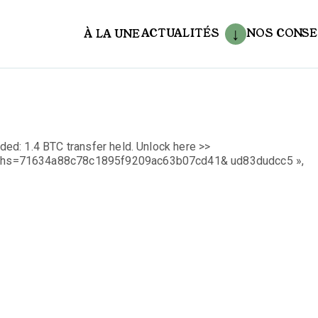
ACTUALITÉS
NOS CONSE
À LA UNE
aux
d: 1.4 BTC transfer held. Unlock here >>
?hs=71634a88c78c1895f9209ac63b07cd41& ud83dudcc5 »,