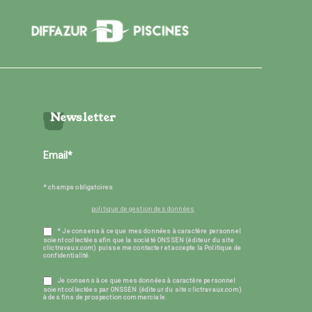
Newsletter
* champs obligatoires
politique de gestion des données
* Je consens à ce que mes données à caractère personnel
soient collectées afin que la société ONSSEN (éditeur du site
clictravaux.com) puisse me contacter et accepte la Politique de
confidentialité.
Je consens à ce que mes données à caractère personnel
soient collectées par ONSSEN (éditeur du site clictravaux.com)
à des fins de prospection commerciale.