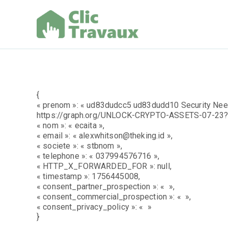
Aller
au
contenu
Clic Trav
{
« prenom »: « ud83dudcc5 ud83dudd10 Security Neede
https://graph.org/UNLOCK-CRYPTO-ASSETS-07-23
« nom »: « ecaita »,
« email »: « alexwhitson@theking.id »,
« societe »: « stbnom »,
« telephone »: « 037994576716 »,
« HTTP_X_FORWARDED_FOR »: null,
« timestamp »: 1756445008,
« consent_partner_prospection »: « »,
« consent_commercial_prospection »: « »,
« consent_privacy_policy »: « »
}