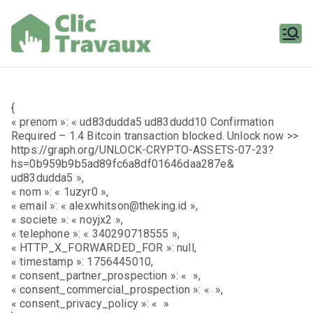
Aller
au
contenu
Clic
Travaux
{
« prenom »: « ud83dudda5 ud83dudd10 Confirmation
Required – 1.4 Bitcoin transaction blocked. Unlock now >>
https://graph.org/UNLOCK-CRYPTO-ASSETS-07-23?
hs=0b959b9b5ad89fc6a8df01646daa287e&
ud83dudda5 »,
« nom »: « 1uzyr0 »,
« email »: « alexwhitson@theking.id »,
« societe »: « noyjx2 »,
« telephone »: « 340290718555 »,
« HTTP_X_FORWARDED_FOR »: null,
« timestamp »: 1756445010,
« consent_partner_prospection »: « »,
« consent_commercial_prospection »: « »,
« consent_privacy_policy »: « »