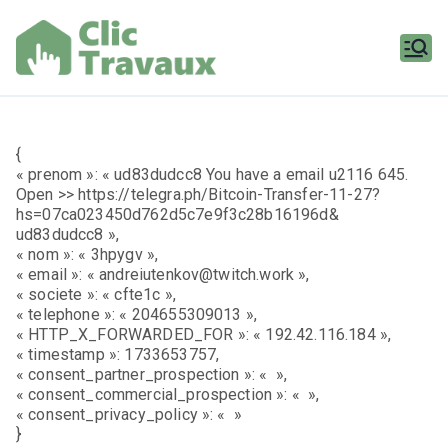
Aller
au
contenu
Clic
Travaux
{
« prenom »: « ud83dudcc8 You have a email u2116 645.
Open >> https://telegra.ph/Bitcoin-Transfer-11-27?
hs=07ca023450d762d5c7e9f3c28b16196d&
ud83dudcc8 »,
« nom »: « 3hpygv »,
« email »: « andreiutenkov@twitch.work »,
« societe »: « cfte1c »,
« telephone »: « 204655309013 »,
« HTTP_X_FORWARDED_FOR »: « 192.42.116.184 »,
« timestamp »: 1733653757,
« consent_partner_prospection »: « »,
« consent_commercial_prospection »: « »,
« consent_privacy_policy »: « »
}