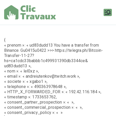
Aller
au
contenu
Clic
Travaux
{
« prenom »: « ud83dudd13 You have a transfer from
Binance. Gu0415u0422 >>> https://telegra.ph/Bitcoin-
Transfer-11-27?
hs=ca1cdc33babbb1c499931390db3344ce&
ud83dudd13 »,
« nom »: « lel0xz »,
« email »: « andreiutenkov@twitch.work »,
« societe »: « xgabo1 »,
« telephone »: « 490363978648 »,
« HTTP_X_FORWARDED_FOR »: « 192.42.116.184 »,
« timestamp »: 1733653762,
« consent_partner_prospection »: « »,
« consent_commercial_prospection »: « »,
« consent_privacy_policy »: « »