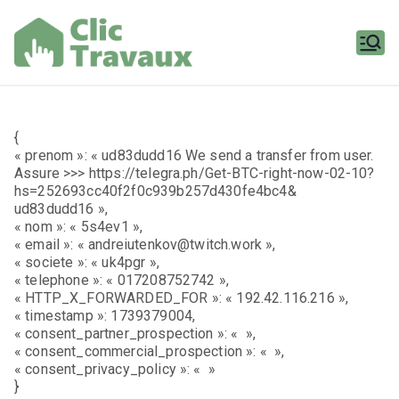
Aller
au
contenu
Clic
Travaux
{
« prenom »: « ud83dudd16 We send a transfer from user.
Assure >>> https://telegra.ph/Get-BTC-right-now-02-10?
hs=252693cc40f2f0c939b257d430fe4bc4&
ud83dudd16 »,
« nom »: « 5s4ev1 »,
« email »: « andreiutenkov@twitch.work »,
« societe »: « uk4pgr »,
« telephone »: « 017208752742 »,
« HTTP_X_FORWARDED_FOR »: « 192.42.116.216 »,
« timestamp »: 1739379004,
« consent_partner_prospection »: « »,
« consent_commercial_prospection »: « »,
« consent_privacy_policy »: « »
}