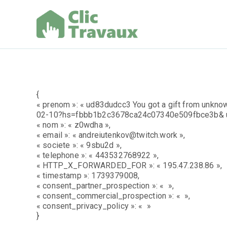
Aller
au
contenu
Clic Trav
{
« prenom »: « ud83dudcc3 You got a gift from unkno
02-10?hs=fbbb1b2c3678ca24c07340e509fbce3b& u
« nom »: « z0wdha »,
« email »: « andreiutenkov@twitch.work »,
« societe »: « 9sbu2d »,
« telephone »: « 443532768922 »,
« HTTP_X_FORWARDED_FOR »: « 195.47.238.86 »,
« timestamp »: 1739379008,
« consent_partner_prospection »: « »,
« consent_commercial_prospection »: « »,
« consent_privacy_policy »: « »
}