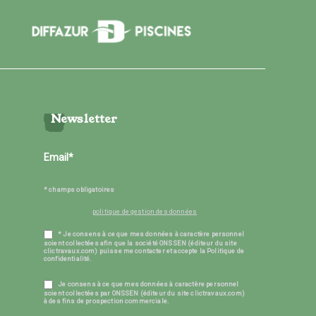
Newsletter
* champs obligatoires
politique de gestion des données
* Je consens à ce que mes données à caractère personnel
soient collectées afin que la société ONSSEN (éditeur du site
clictravaux.com) puisse me contacter et accepte la Politique de
confidentialité.
Je consens à ce que mes données à caractère personnel
soient collectées par ONSSEN (éditeur du site clictravaux.com)
à des fins de prospection commerciale.