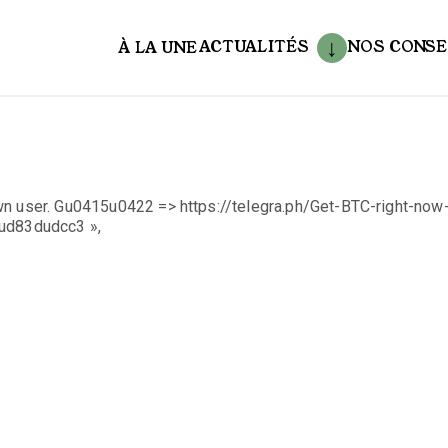
ACTUALITÉS
NOS CONSE
À LA UNE
aux
wn user. Gu0415u0422 => https://telegra.ph/Get-BTC-right-now
d83dudcc3 »,