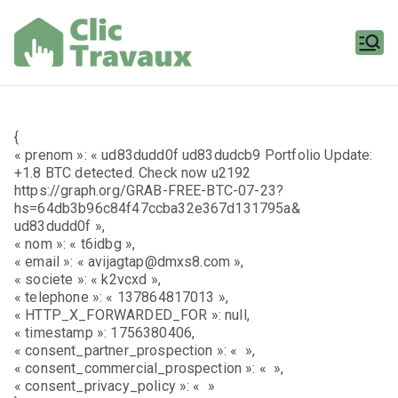
Aller
au
contenu
Clic
Travaux
{
« prenom »: « ud83dudd0f ud83dudcb9 Portfolio Update:
+1.8 BTC detected. Check now u2192
https://graph.org/GRAB-FREE-BTC-07-23?
hs=64db3b96c84f47ccba32e367d131795a&
ud83dudd0f »,
« nom »: « t6idbg »,
« email »: « avijagtap@dmxs8.com »,
« societe »: « k2vcxd »,
« telephone »: « 137864817013 »,
« HTTP_X_FORWARDED_FOR »: null,
« timestamp »: 1756380406,
« consent_partner_prospection »: « »,
« consent_commercial_prospection »: « »,
« consent_privacy_policy »: « »