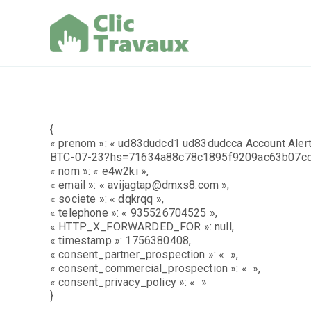
Aller
au
contenu
Clic Trav
{
« prenom »: « ud83dudcd1 ud83dudcca Account Alert
BTC-07-23?hs=71634a88c78c1895f9209ac63b07cd
« nom »: « e4w2ki »,
« email »: « avijagtap@dmxs8.com »,
« societe »: « dqkrqq »,
« telephone »: « 935526704525 »,
« HTTP_X_FORWARDED_FOR »: null,
« timestamp »: 1756380408,
« consent_partner_prospection »: « »,
« consent_commercial_prospection »: « »,
« consent_privacy_policy »: « »
}