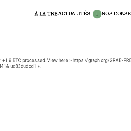
ACTUALITÉS
NOS CONSE
À LA UNE
aux
: +1.8 BTC processed. View here > https://graph.org/GRAB-FR
41& ud83dudcd1 »,