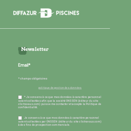
Newsletter
* champs obligatoires
politique de gestion des données
* Je consens à ce que mes données à caractère personnel
soient collectées afin que la société ONSSEN (éditeur du site
clictravaux.com) puisse me contacter et accepte la Politique de
confidentialité.
Je consens à ce que mes données à caractère personnel
soient collectées par ONSSEN (éditeur du site clictravaux.com)
à des fins de prospection commerciale.