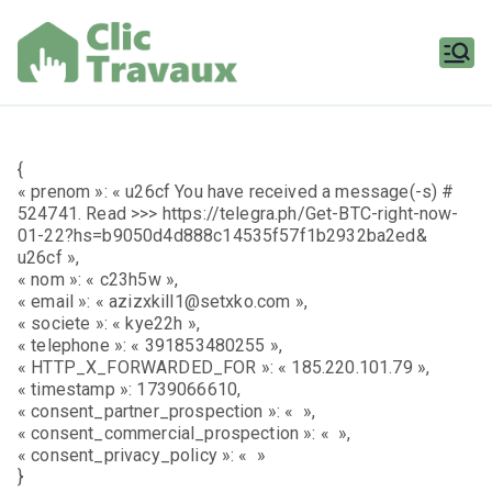
Aller
au
contenu
Clic
Travaux
{
« prenom »: « u26cf You have received a message(-s) #
524741. Read >>> https://telegra.ph/Get-BTC-right-now-
01-22?hs=b9050d4d888c14535f57f1b2932ba2ed&
u26cf »,
« nom »: « c23h5w »,
« email »: « azizxkill1@setxko.com »,
« societe »: « kye22h »,
« telephone »: « 391853480255 »,
« HTTP_X_FORWARDED_FOR »: « 185.220.101.79 »,
« timestamp »: 1739066610,
« consent_partner_prospection »: « »,
« consent_commercial_prospection »: « »,
« consent_privacy_policy »: « »
}