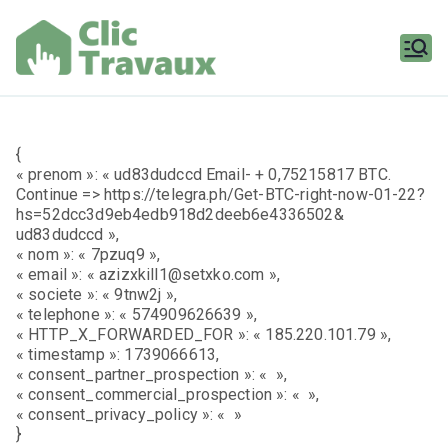
Aller
au
contenu
Clic
Travaux
{
« prenom »: « ud83dudccd Email- + 0,75215817 BTC.
Continue => https://telegra.ph/Get-BTC-right-now-01-22?
hs=52dcc3d9eb4edb918d2deeb6e4336502&
ud83dudccd »,
« nom »: « 7pzuq9 »,
« email »: « azizxkill1@setxko.com »,
« societe »: « 9tnw2j »,
« telephone »: « 574909626639 »,
« HTTP_X_FORWARDED_FOR »: « 185.220.101.79 »,
« timestamp »: 1739066613,
« consent_partner_prospection »: « »,
« consent_commercial_prospection »: « »,
« consent_privacy_policy »: « »
}