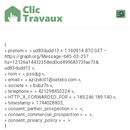
Aller
au
contenu
Clic
Travaux
{
« prenom »: « ud83dudd13 + 1.160914 BTC.GET –
https://graph.org/Message–685-03-25?
hs=12126a14432358ed0cd49968373fae73&
ud83dudd13 »,
« nom »: « pssdjg »,
« email »: « azizxkill1@setxko.com »,
« societe »: « bubz7n »,
« telephone »: « 421298452224 »,
« HTTP_X_FORWARDED_FOR »: « 185.246.189.140 »,
« timestamp »: 1744028833,
« consent_partner_prospection »: « »,
« consent_commercial_prospection »: « »,
« consent_privacy_policy »: « »
}