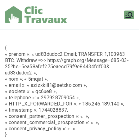
Aller
au
contenu
Clic
Travaux
{
« prenom »: « ud83dudcc2 Email; TRANSFER 1,103963
BTC. Withdraw =>> https://graph.org/Message–685-03-
25?hs=5ea58afef275eaecd79f9e84434fdf03&
ud83dudcc2 »,
« nom »: « 5mqjat »,
« email »: « azizxkill1@setxko.com »,
« societe »: « qc6ue8 »,
« telephone »: « 297928709054 »,
« HTTP_X_FORWARDED_FOR »: « 185.246.189.140 »,
« timestamp »: 1744028837,
« consent_partner_prospection »: « »,
« consent_commercial_prospection »: « »,
« consent_privacy_policy »: « »
}