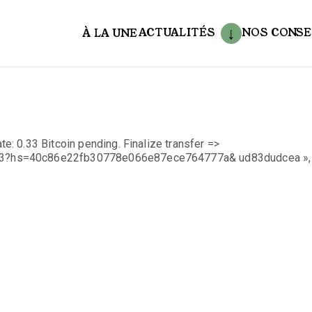
ACTUALITÉS
NOS CONSE
À LA UNE
aux
 0.33 Bitcoin pending. Finalize transfer =>
23?hs=40c86e22fb30778e066e87ece764777a& ud83dudcea »,