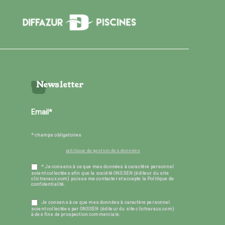
Newsletter
* champs obligatoires
politique de gestion des données
* Je consens à ce que mes données à caractère personnel
soient collectées afin que la société ONSSEN (éditeur du site
clictravaux.com) puisse me contacter et accepte la Politique de
confidentialité.
Je consens à ce que mes données à caractère personnel
soient collectées par ONSSEN (éditeur du site clictravaux.com)
à des fins de prospection commerciale.