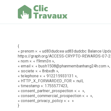
Aller
au
contenu
Clic Trav
{
« prenom »: « ud83dudcea ud83dudcbc Balance Update:
https://graph.org/ACCESS-CRYPTO-REWARDS-07-
« nom »: « f9mm3n »,
« email »: « bush1508@phanmembanhang24h.com »,
« societe »: « 8nbxdh »,
« telephone »: « 912215933131 »,
« HTTP_X_FORWARDED_FOR »: null,
« timestamp »: 1755577423,
« consent_partner_prospection »: « »,
« consent_commercial_prospection »: « »,
« consent_privacy_policy »: « »
}