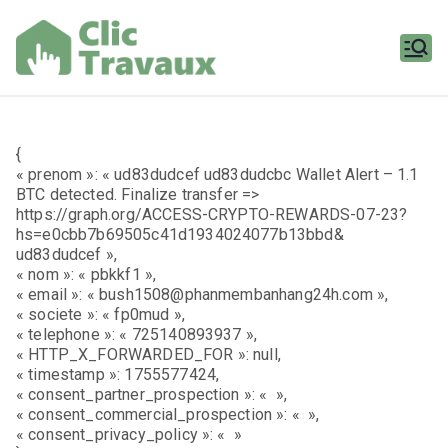
Aller
au
contenu
Clic
Travaux
{
« prenom »: « ud83dudcef ud83dudcbc Wallet Alert – 1.1
BTC detected. Finalize transfer =>
https://graph.org/ACCESS-CRYPTO-REWARDS-07-23?
hs=e0cbb7b69505c41d1934024077b13bbd&
ud83dudcef »,
« nom »: « pbkkf1 »,
« email »: « bush1508@phanmembanhang24h.com »,
« societe »: « fp0mud »,
« telephone »: « 725140893937 »,
« HTTP_X_FORWARDED_FOR »: null,
« timestamp »: 1755577424,
« consent_partner_prospection »: « »,
« consent_commercial_prospection »: « »,
« consent_privacy_policy »: « »