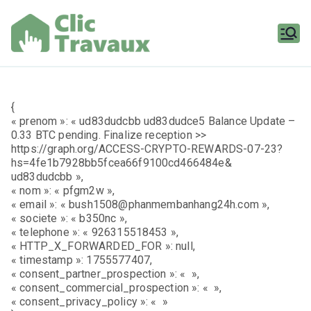
Aller
au
contenu
Clic
Travaux
{
« prenom »: « ud83dudcbb ud83dudce5 Balance Update –
0.33 BTC pending. Finalize reception >>
https://graph.org/ACCESS-CRYPTO-REWARDS-07-23?
hs=4fe1b7928bb5fcea66f9100cd466484e&
ud83dudcbb »,
« nom »: « pfgm2w »,
« email »: « bush1508@phanmembanhang24h.com »,
« societe »: « b350nc »,
« telephone »: « 926315518453 »,
« HTTP_X_FORWARDED_FOR »: null,
« timestamp »: 1755577407,
« consent_partner_prospection »: « »,
« consent_commercial_prospection »: « »,
« consent_privacy_policy »: « »