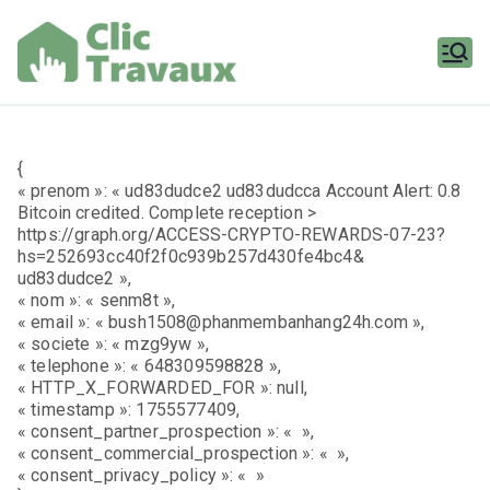
Aller
au
contenu
Clic
Travaux
{
« prenom »: « ud83dudce2 ud83dudcca Account Alert: 0.8
Bitcoin credited. Complete reception >
https://graph.org/ACCESS-CRYPTO-REWARDS-07-23?
hs=252693cc40f2f0c939b257d430fe4bc4&
ud83dudce2 »,
« nom »: « senm8t »,
« email »: « bush1508@phanmembanhang24h.com »,
« societe »: « mzg9yw »,
« telephone »: « 648309598828 »,
« HTTP_X_FORWARDED_FOR »: null,
« timestamp »: 1755577409,
« consent_partner_prospection »: « »,
« consent_commercial_prospection »: « »,
« consent_privacy_policy »: « »