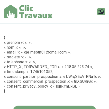
Aller
au
contenu
Clic
Travaux
{
« prenom »: « »,
« nom »: « »,
« email »: « djeimsbtn81@gmail.com »,
« societe »: « »,
« telephone »: « »,
« HTTP_X_FORWARDED_FOR »: « 218.35.223.74 »,
« timestamp »: 1746101352,
« consent_partner_prospection »: « bWrqSExVfRNaTc »,
« consent_commercial_prospection »: « tnXGURrGx »,
« consent_privacy_policy »: « lgjIRYhDxGE »
}