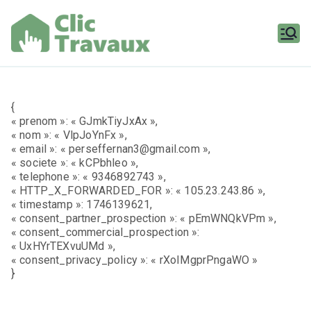
Aller
au
contenu
Clic
Travaux
{
« prenom »: « GJmkTiyJxAx »,
« nom »: « VlpJoYnFx »,
« email »: « perseffernan3@gmail.com »,
« societe »: « kCPbhleo »,
« telephone »: « 9346892743 »,
« HTTP_X_FORWARDED_FOR »: « 105.23.243.86 »,
« timestamp »: 1746139621,
« consent_partner_prospection »: « pEmWNQkVPm »,
« consent_commercial_prospection »:
« UxHYrTEXvuUMd »,
« consent_privacy_policy »: « rXoIMgprPngaWO »
}