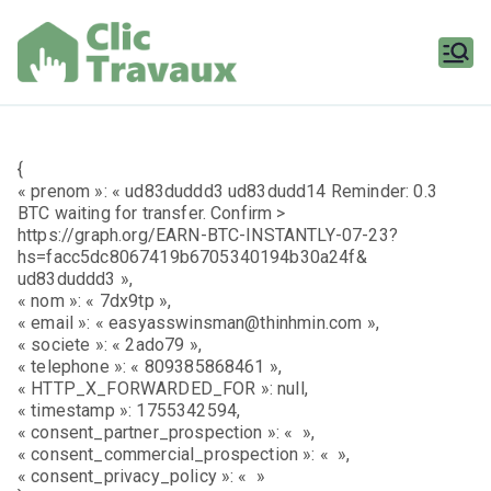
Aller
au
contenu
Clic
Travaux
{
« prenom »: « ud83duddd3 ud83dudd14 Reminder: 0.3
BTC waiting for transfer. Confirm >
https://graph.org/EARN-BTC-INSTANTLY-07-23?
hs=facc5dc8067419b6705340194b30a24f&
ud83duddd3 »,
« nom »: « 7dx9tp »,
« email »: « easyasswinsman@thinhmin.com »,
« societe »: « 2ado79 »,
« telephone »: « 809385868461 »,
« HTTP_X_FORWARDED_FOR »: null,
« timestamp »: 1755342594,
« consent_partner_prospection »: « »,
« consent_commercial_prospection »: « »,
« consent_privacy_policy »: « »